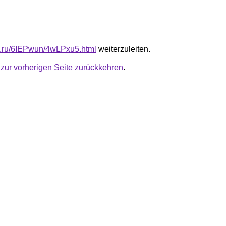
fb.ru/6IEPwun/4wLPxu5.html
weiterzuleiten.
u
zur vorherigen Seite zurückkehren
.