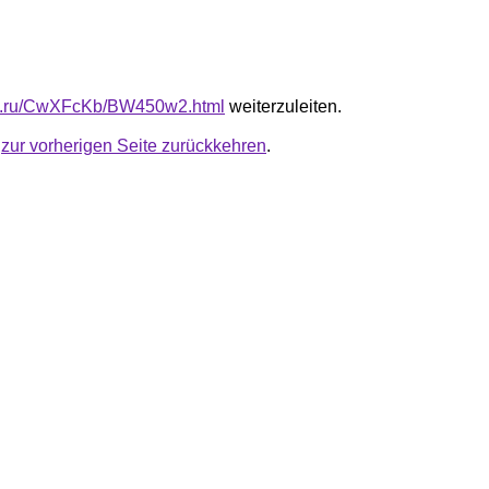
-fb.ru/CwXFcKb/BW450w2.html
weiterzuleiten.
u
zur vorherigen Seite zurückkehren
.