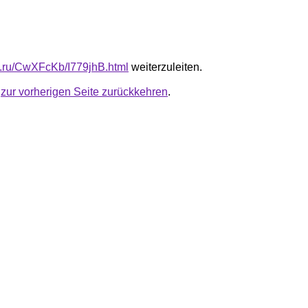
fb.ru/CwXFcKb/I779jhB.html
weiterzuleiten.
u
zur vorherigen Seite zurückkehren
.